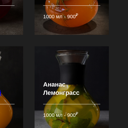
₽
1000 мл - 900
Ананас
й
Лемонграсс
₽
1000 мл - 900