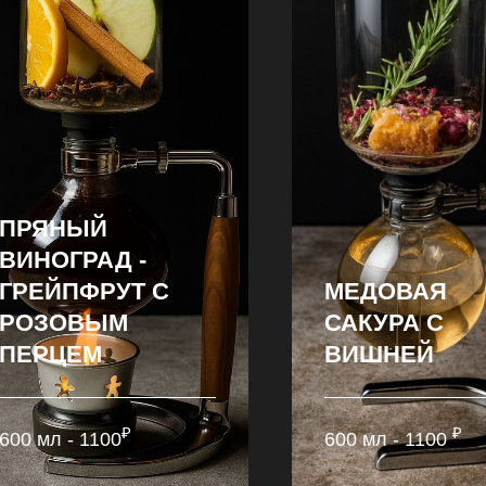
ПРЯНЫЙ
ВИНОГРАД -
ГРЕЙПФРУТ С
МЕДОВАЯ
РОЗОВЫМ
САКУРА С
ПЕРЦЕМ
ВИШНЕЙ
₽
₽
600 мл - 1100
600 мл - 1100