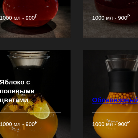
₽
₽
1000 мл - 900
1000 мл - 900
Яблоко с
полевыми
цветами
Облепиховы
₽
₽
1000 мл - 900
1000 мл - 900