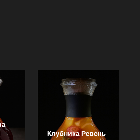
ва
Клубника Ревень