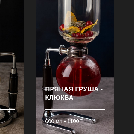
ПРЯНАЯ ГРУША -
КЛЮКВА
₽
600 мл - 1100