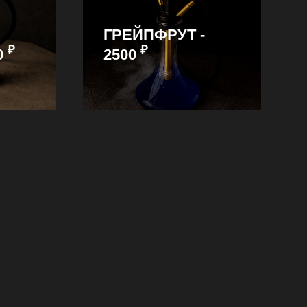
ГРЕЙПФРУТ -
₽
₽
0
2500