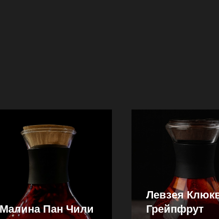
Левзея Клюк
Малина Пан Чили
Грейпфрут